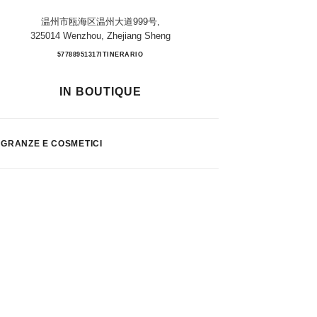
温州市瓯海区温州大道999号,
325014 Wenzhou, Zhejiang Sheng
WENZHOU MIXC
57788951317
TELEFONARE
ITINERARIO
IN BOUTIQUE
GRANZE E COSMETICI