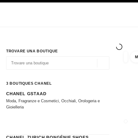
PRINCIPALE
ATTIVA CONTRASTO ELEVATO
Solo in boutique
Acquistare online
Impresa
HAUTE COUTURE
MODA
ALTA GI
TROVARE UNA BOUTIQUE
M
Filtrare
Filtri
Geolocalizzazione - 
I suggerimenti sono mostrati sotto la barra di ricerca
0 Suggerimenti disponibili
3
BOUTIQUES CHANEL
CHANEL GSTAAD
Andare ai filtri
Moda, Fragranze e Cosmetici, Occhiali, Orologeria e
Gioielleria
CHIUD
CHANEL ZURICH BONGÉNIE SHOES