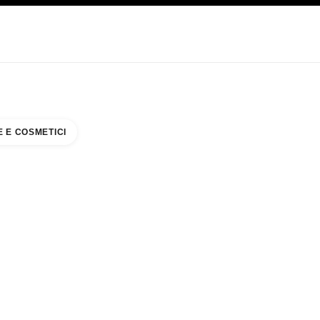
CARE
ABOUT CHANEL
 E COSMETICI
NE JEWELRY BOUTIQUE