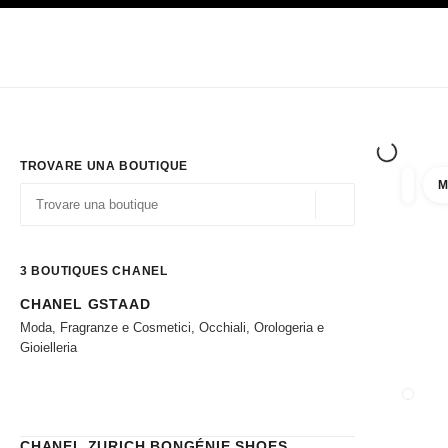
PRINCIPALE
ATTIVA CONTRASTO ELEVATO
Solo in boutique
Acquistare online
Impresa
HAUTE COUTURE
MODA
ALTA GI
TROVARE UNA BOUTIQUE
M
Filtrare
Filtri
Geolocalizzazione - 
I suggerimenti sono mostrati sotto la barra di ricerca
0 Suggerimenti disponibili
3
BOUTIQUES CHANEL
CHANEL GSTAAD
Andare ai filtri
Moda, Fragranze e Cosmetici, Occhiali, Orologeria e
Gioielleria
CHIUD
CHANEL ZURICH BONGÉNIE SHOES