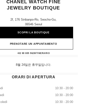
CHANEL WATCH FINE
JEWELRY BOUTIQUE
2f, 176 Sinbanpo-Ro, Seocho-Gu,
06546 Seoul
SCOPRI LA BOUTIQUE
PRENOTARE UN APPUNTAMENTO
Shinsegae Gangnam CHANEL Watch Fine
+82 80 805 9628
TELEFONARE
ITINERARIO
8월 24일은 휴무일입니다.
ORARI DI APERTURA
dì
10:30 - 20:00
edì
10:30 - 20:00
oledì
10:30 - 20:00