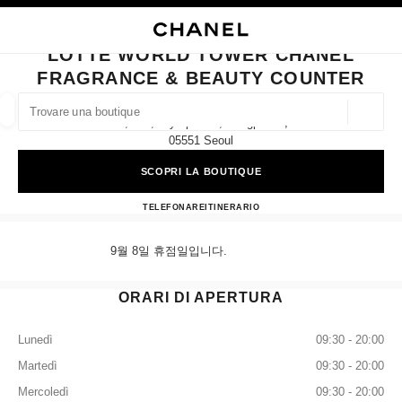
ATTIVA CONTRASTO ELEVATO
CHIUDI LA SCHEDA DELLA BOUTIQUE LOTTE WORLD TOWER CHANEL 
navigazione principale
Cercare
Il 
Car
navigazione principale
LOTTE WORLD TOWER CHANEL
FRAGRANCE & BEAUTY COUNTER
TROVARE UNA BOUTIQUE
Geoloca
9f, 300, Olympic-Ro, Songpa-Gu,
I suggerimenti sono mostrati sotto la barra di ricerca
0 Suggerimenti disponibili
05551 Seoul
SCOPRI LA BOUTIQUE
MODA
OCCHIALI
OROLOGERIA E GIOIELLERIA
F
Filtrare risultati per:
Filtri
Lotte World Tower CHANEL 
TELEFONARE
+82 2 3213 3827
ITINERARIO
9월 8일 휴점일입니다.
ORARI DI APERTURA
Lunedì
09:30 - 20:00
Martedì
09:30 - 20:00
Mercoledì
09:30 - 20:00