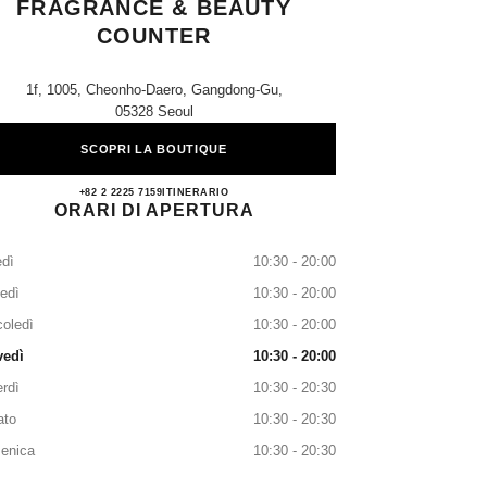
FRAGRANCE & BEAUTY
COUNTER
1f, 1005, Cheonho-Daero, Gangdong-Gu,
05328 Seoul
SCOPRI LA BOUTIQUE
Hyundai Cheonho CHANEL Fragrance & 
+82 2 2225 7159
TELEFONARE
ITINERARIO
ORARI DI APERTURA
dì
10:30 - 20:00
edì
10:30 - 20:00
oledì
10:30 - 20:00
vedì
10:30 - 20:00
rdì
10:30 - 20:30
ato
10:30 - 20:30
enica
10:30 - 20:30