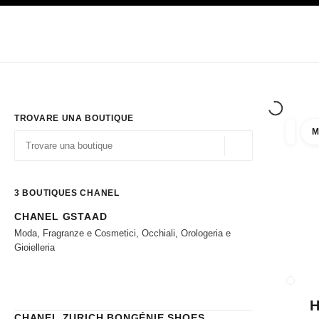
PRINCIPALE
ATTIVA CONTRASTO ELEVATO
Solo in boutique
Acquistare online
Impresa
HAUTE COUTURE
MODA
ALTA GI
TROVARE UNA BOUTIQUE
M
Filtrare
Filtri
Geolocalizzazione - 
I suggerimenti sono mostrati sotto la barra di ricerca
0 Suggerimenti disponibili
3
BOUTIQUES CHANEL
CHANEL GSTAAD
Andare ai filtri
Moda, Fragranze e Cosmetici, Occhiali, Orologeria e
Gioielleria
CHIUD
CHANEL ZURICH BONGÉNIE SHOES