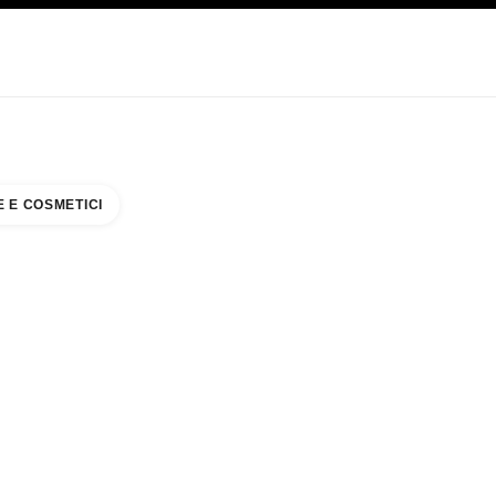
CARE
ABOUT CHANEL
 E COSMETICI
 & BEAUTY COUNTER