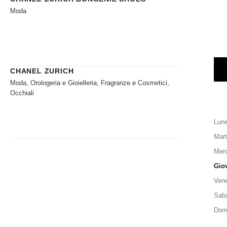
Moda
CHANEL ZURICH
Moda, Orologeria e Gioielleria, Fragranze e Cosmetici,
Occhiali
Lune
Mart
Merc
Gio
Vene
Sab
Dom