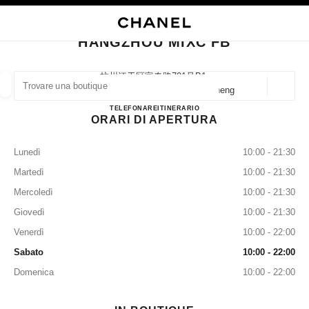
ATTIVA CONTRASTO ELEVATO
CHIUDI LA SCHEDA DELLA BOUTIQUE HANGZHOU MIXC FB
navigazione principale
Cercare
Il 
Car
navigazione principale
HANGZHOU MIXC FB
TROVARE UNA BOUTIQUE
杭州江干区富春路701号b1,
310020 Hangzhou, 江干 Zhejiang Sheng
Geoloca
I suggerimenti sono mostrati sotto la barra di ricerca
0 Suggerimenti disponibili
HANGZHOU MIXC FB
TELEFONARE
57189702186
ITINERARIO
ORARI DI APERTURA
MODA
OCCHIALI
OROLOGERIA E GIOIELLERIA
F
Filtrare risultati per:
Filtri
Lunedì
10:00 - 21:30
Martedì
10:00 - 21:30
Mercoledì
10:00 - 21:30
Giovedì
10:00 - 21:30
Venerdì
10:00 - 22:00
Sabato
10:00 - 22:00
Domenica
10:00 - 22:00