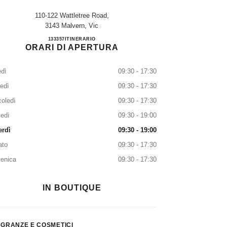
110-122 Wattletree Road,
3143 Malvern, Vic
DAVID JONES MALVERN
133357
TELEFONARE
ITINERARIO
ORARI DI APERTURA
dì
09:30 - 17:30
edì
09:30 - 17:30
oledì
09:30 - 17:30
edì
09:30 - 19:00
erdì
09:30 - 19:00
ato
09:30 - 17:30
enica
09:30 - 17:30
IN BOUTIQUE
GRANZE E COSMETICI