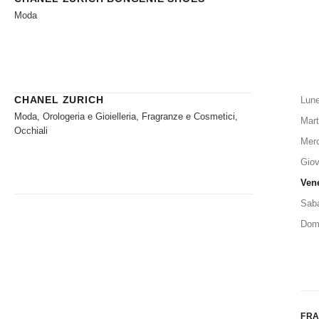
Moda
CHANEL ZURICH
Lune
Moda, Orologeria e Gioielleria, Fragranze e Cosmetici,
Mart
Occhiali
Merc
Giov
Ven
Sab
Dom
FRA