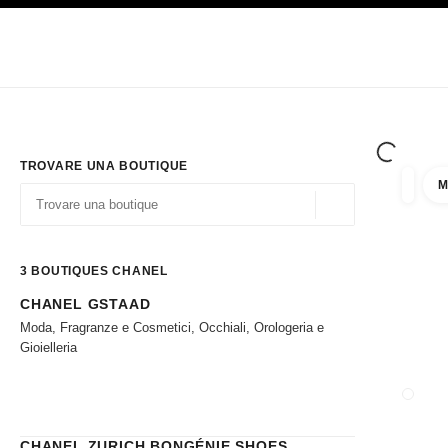
PRINCIPALE
ATTIVA CONTRASTO ELEVATO
Solo in boutique
Acquistare online
Impresa
HAUTE COUTURE
MODA
ALTA GI
TROVARE UNA BOUTIQUE
M
Filtrare
Filtri
Geolocalizzazione - 
I suggerimenti sono mostrati sotto la barra di ricerca
0 Suggerimenti disponibili
3
BOUTIQUES CHANEL
CHANEL GSTAAD
Andare ai filtri
Moda, Fragranze e Cosmetici, Occhiali, Orologeria e
Gioielleria
CHIUD
CHANEL ZURICH BONGÉNIE SHOES