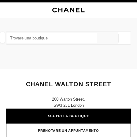
ATTIVA CONTRASTO ELEVATO
CHIUDI LA SCHEDA DELLA BOUTIQUE CHANEL WALTON STREET
navigazione principale
Cercare
Il 
Car
navigazione principale
TROVARE UNA BOUTIQUE
Geoloca
I suggerimenti sono mostrati sotto la barra di ricerca
0 Suggerimenti disponibili
MODA
OCCHIALI
OROLOGERIA E GIOIELLERIA
F
Filtrare risultati per:
Filtri
CHANEL WALTON STREET
200 Walton Street,
SW3 2JL London
SCOPRI LA BOUTIQUE
PRENOTARE UN APPUNTAMENTO