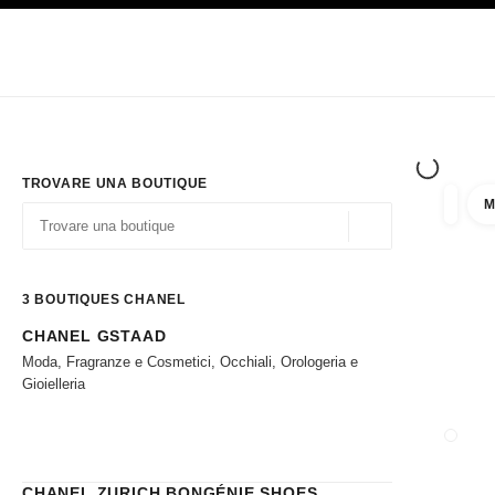
PRINCIPALE
ATTIVA CONTRASTO ELEVATO
Solo in boutique
Acquistare online
Impresa
HAUTE COUTURE
MODA
ALTA GI
TROVARE UNA BOUTIQUE
M
Filtrare
Filtri
Geolocalizzazione - 
I suggerimenti sono mostrati sotto la barra di ricerca
0 Suggerimenti disponibili
3
BOUTIQUES CHANEL
CHANEL GSTAAD
Andare ai filtri
Moda, Fragranze e Cosmetici, Occhiali, Orologeria e
Gioielleria
CHIUD
CHANEL ZURICH BONGÉNIE SHOES