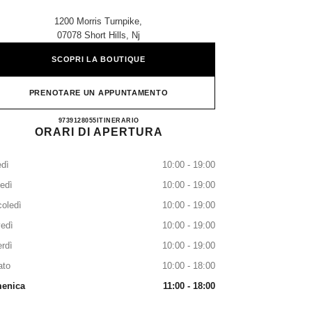
1200 Morris Turnpike,
07078 Short Hills, Nj
SCOPRI LA BOUTIQUE
PRENOTARE UN APPUNTAMENTO
CHANEL SHORT HILLS
9739128055
TELEFONARE
ITINERARIO
ORARI DI APERTURA
dì
10:00 - 19:00
edì
10:00 - 19:00
oledì
10:00 - 19:00
edì
10:00 - 19:00
rdì
10:00 - 19:00
ato
10:00 - 18:00
enica
11:00 - 18:00