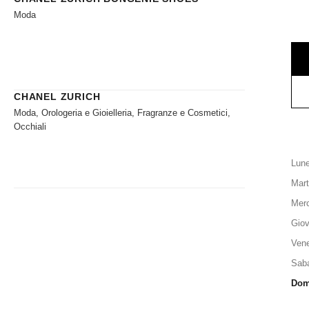
Moda
CHANEL ZURICH
Moda, Orologeria e Gioielleria, Fragranze e Cosmetici,
Occhiali
Lune
Mart
Merc
Giov
Vene
Sab
Dom