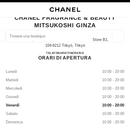
ATTIVA CONTRASTO ELEVATO
CHIUDI LA SCHEDA DELLA BOUTIQUE CHANEL FRAGRANCE & BEAUTY M
navigazione principale
Cercare
Il 
Car
navigazione principale
CHANEL FRAGRANCE & BEAUTY
MITSUKOSHI GINZA
TROVARE UNA BOUTIQUE
Geoloca
4-6-16, Ginza, Chuo-Ku Mitsukoshi Ginza Store B1,
I suggerimenti sono mostrati sotto la barra di ricerca
0 Suggerimenti disponibili
104-8212 Tōkyō, Tōkyō
CHANEL FRAGRANCE & 
TELEFONARE
03-3535-9303
ITINERARIO
ORARI DI APERTURA
MODA
OCCHIALI
OROLOGERIA E GIOIELLERIA
F
Filtrare risultati per:
Filtri
Lunedì
10:00 - 20:00
Martedì
10:00 - 20:00
Mercoledì
10:00 - 20:00
Giovedì
10:00 - 20:00
Venerdì
10:00 - 20:00
Sabato
10:00 - 20:00
Domenica
10:00 - 20:00