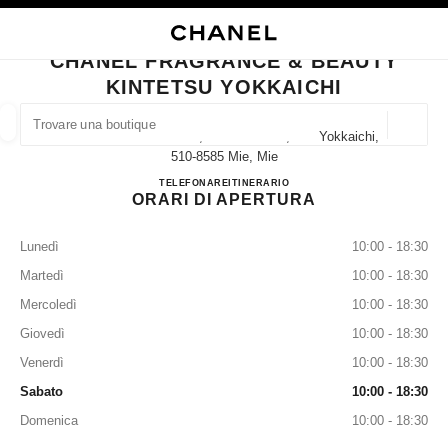
ATTIVA CONTRASTO ELEVATO
CHIUDI LA SCHEDA DELLA BOUTIQUE CHANEL FRAGRANCE & BEAUTY K
navigazione principale
Cercare
Il 
Car
navigazione principale
CHANEL FRAGRANCE & BEAUTY
KINTETSU YOKKAICHI
TROVARE UNA BOUTIQUE
Geoloca
7-34 Suwa-Sakae-Cho, Yokkaichi-Shi, Mie Yokkaichi,
I suggerimenti sono mostrati sotto la barra di ricerca
0 Suggerimenti disponibili
510-8585 Mie, Mie
CHANEL FRAGRANCE & 
TELEFONARE
059-353-9485
ITINERARIO
ORARI DI APERTURA
MODA
OCCHIALI
OROLOGERIA E GIOIELLERIA
F
Filtrare risultati per:
Filtri
Lunedì
10:00 - 18:30
Martedì
10:00 - 18:30
Mercoledì
10:00 - 18:30
Giovedì
10:00 - 18:30
Venerdì
10:00 - 18:30
Sabato
10:00 - 18:30
Domenica
10:00 - 18:30