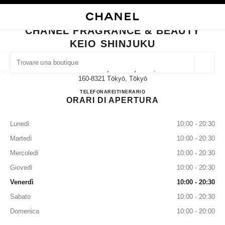
ATTIVA CONTRASTO ELEVATO
CHIUDI LA SCHEDA DELLA BOUTIQUE CHANEL FRAGRANCE & BEAUTY K
navigazione principale
Cercare
Il 
Car
navigazione principale
CHANEL FRAGRANCE & BEAUTY
KEIO SHINJUKU
TROVARE UNA BOUTIQUE
Geoloca
1-4 Nishishinjuku Shinjukuku,
I suggerimenti sono mostrati sotto la barra di ricerca
0 Suggerimenti disponibili
160-8321 Tōkyō, Tōkyō
CHANEL FRAGRANCE & 
TELEFONARE
03-5321-5402
ITINERARIO
ORARI DI APERTURA
MODA
OCCHIALI
OROLOGERIA E GIOIELLERIA
F
Filtrare risultati per:
Filtri
Lunedì
10:00 - 20:30
Martedì
10:00 - 20:30
Mercoledì
10:00 - 20:30
Giovedì
10:00 - 20:30
Venerdì
10:00 - 20:30
Sabato
10:00 - 20:30
Domenica
10:00 - 20:00