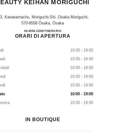
EAUTY KEIHAN MORIGUCHI
-3, Kawaramacho, Moriguchi-Shi, Osaka Moriguchi,
570-8558 Ōsaka, Ōsaka
CHANEL FRAGRANCE & BEAUTY K
06-6994-3336
TELEFONARE
ITINERARIO
ORARI DI APERTURA
dì
10:00 - 19:00
edì
10:00 - 19:00
oledì
10:00 - 19:00
edì
10:00 - 19:00
rdì
10:00 - 19:00
ato
10:00 - 19:00
enica
10:00 - 19:00
IN BOUTIQUE