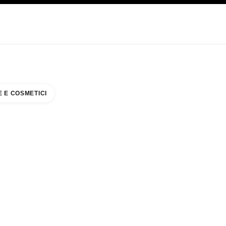
CARE
ABOUT CHANEL
 E COSMETICI
MORIGUCHI