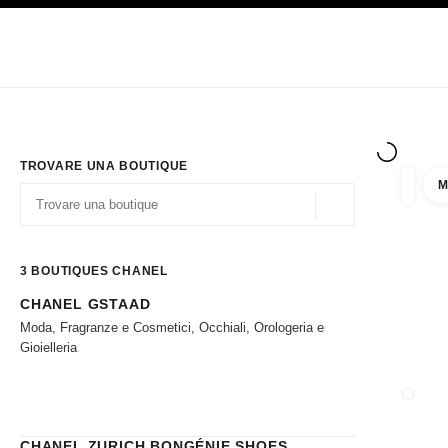
PRINCIPALE
ATTIVA CONTRASTO ELEVATO
Solo in boutique
Acquistare online
Impresa
HAUTE COUTURE
MODA
ALTA GI
TROVARE UNA BOUTIQUE
M
Filtrare
Filtri
Geolocalizzazione - 
I suggerimenti sono mostrati sotto la barra di ricerca
0 Suggerimenti disponibili
3
BOUTIQUES CHANEL
CHANEL GSTAAD
Andare ai filtri
Moda, Fragranze e Cosmetici, Occhiali, Orologeria e
Gioielleria
CHIUD
CHANEL ZURICH BONGÉNIE SHOES