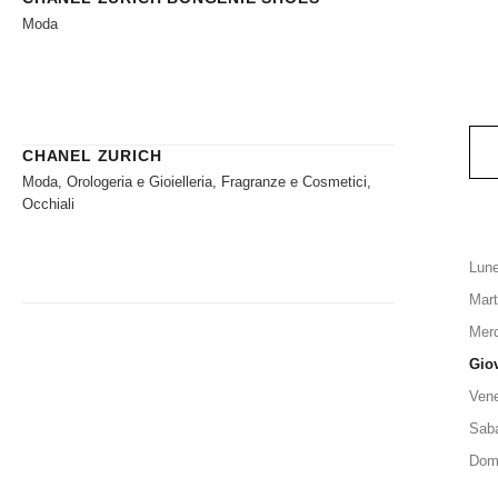
Moda
CHANEL ZURICH
Moda, Orologeria e Gioielleria, Fragranze e Cosmetici,
Occhiali
Lune
Mart
Merc
Gio
Vene
Sab
Dom