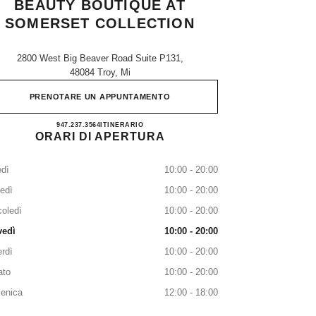
BEAUTY BOUTIQUE AT
SOMERSET COLLECTION
2800 West Big Beaver Road Suite P131,
48084 Troy, Mi
PRENOTARE UN APPUNTAMENTO
CHANEL Fragrance and Beauty boutique at
947.237.3564
TELEFONARE
ITINERARIO
ORARI DI APERTURA
dì
10:00 - 20:00
edì
10:00 - 20:00
oledì
10:00 - 20:00
vedì
10:00 - 20:00
rdì
10:00 - 20:00
ato
10:00 - 20:00
enica
12:00 - 18:00