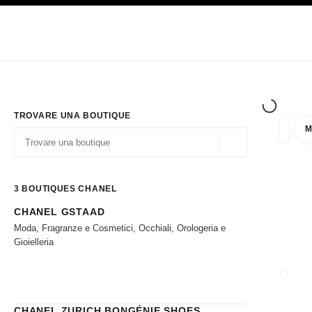
PRINCIPALE
ATTIVA CONTRASTO ELEVATO
Solo in boutique
Acquistare online
Impresa
HAUTE COUTURE
MODA
ALTA GI
TROVARE UNA BOUTIQUE
M
Filtrare
Filtri
Geolocalizzazione - 
I suggerimenti sono mostrati sotto la barra di ricerca
0 Suggerimenti disponibili
3
BOUTIQUES CHANEL
CHANEL GSTAAD
Andare ai filtri
Moda, Fragranze e Cosmetici, Occhiali, Orologeria e
Gioielleria
CHIUD
CHANEL ZURICH BONGÉNIE SHOES