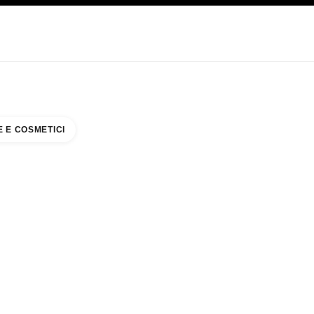
CARE
ABOUT CHANEL
 E COSMETICI
IQUE AT SOMERSET COLLECTION