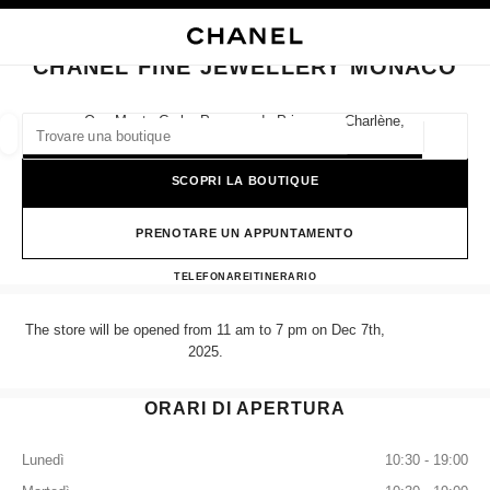
ATTIVA CONTRASTO ELEVATO
CHIUDI LA SCHEDA DELLA BOUTIQUE CHANEL FINE JEWELLERY MONAC
navigazione principale
Cercare
Il 
Car
navigazione principale
CHANEL FINE JEWELLERY MONACO
TROVARE UNA BOUTIQUE
One Monte-Carlo, Promenade Princesse Charlène,
98000 Monaco
Geoloca
I suggerimenti sono mostrati sotto la barra di ricerca
0 Suggerimenti disponibili
SCOPRI LA BOUTIQUE
MODA
OCCHIALI
OROLOGERIA E GIOIELLERIA
F
Filtrare risultati per:
PRENOTARE UN APPUNTAMENTO
Filtri
CHANEL FINE JEWELLE
TELEFONARE
97974360
ITINERARIO
The store will be opened from 11 am to 7 pm on Dec 7th,
2025.
ORARI DI APERTURA
Lunedì
10:30 - 19:00