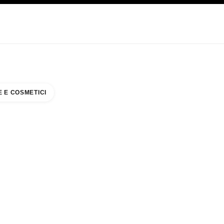
CARE
ABOUT CHANEL
 E COSMETICI
 TERMINAL 3A