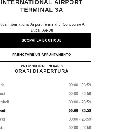
INTERNATIONAL AIRPORT
TERMINAL 3A
ubai International Airport Terminal 3, Concourse A,
Dubai, Ae-Du
SCOPRI LA BOUTIQUE
PRENOTARE UN APPUNTAMENTO
CHANEL DUBAI INTERNATIONAL 
+971 04 381 8444
TELEFONARE
ITINERARIO
ORARI DI APERTURA
dì
00:00 - 23:59
edì
00:00 - 23:59
oledì
00:00 - 23:59
vedì
00:00 - 23:59
rdì
00:00 - 23:59
ato
00:00 - 23:59