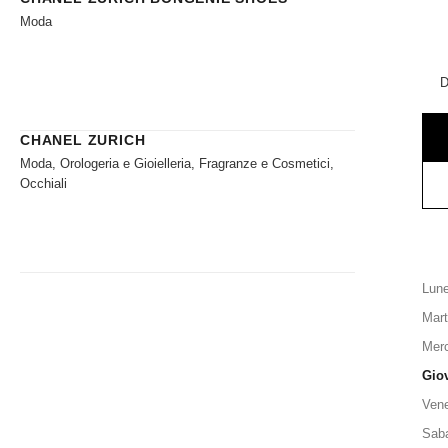
Moda
D
CHANEL ZURICH
Moda, Orologeria e Gioielleria, Fragranze e Cosmetici,
Occhiali
Lune
Mart
Merc
Gio
Vene
Sab