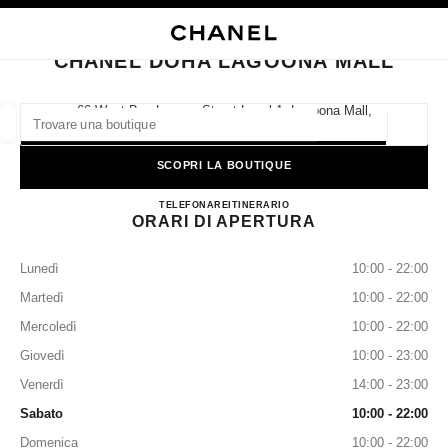
ATTIVA CONTRASTO ELEVATO
CHIUDI LA SCHEDA DELLA BOUTIQUE CHANEL DOHA LAGOONA MALL
navigazione principale
Cercare
Il 
Car
navigazione principale
CHANEL DOHA LAGOONA MALL
TROVARE UNA BOUTIQUE
66 West Bay Lagoon Street Level 1, Lagoona Mall,
Doha
Geoloca
I suggerimenti sono mostrati sotto la barra di ricerca
0 Suggerimenti disponibili
SCOPRI LA BOUTIQUE
CHANEL DOHA LAGOON
MODA
OCCHIALI
TELEFONARE
+974 4433 5535
OROLOGERIA E GIOIELLERIA
ITINERARIO
F
Filtrare risultati per:
Filtri
ORARI DI APERTURA
Lunedì
10:00 - 22:00
Martedì
10:00 - 22:00
Mercoledì
10:00 - 22:00
Giovedì
10:00 - 23:00
Venerdì
14:00 - 23:00
Sabato
10:00 - 22:00
Domenica
10:00 - 22:00