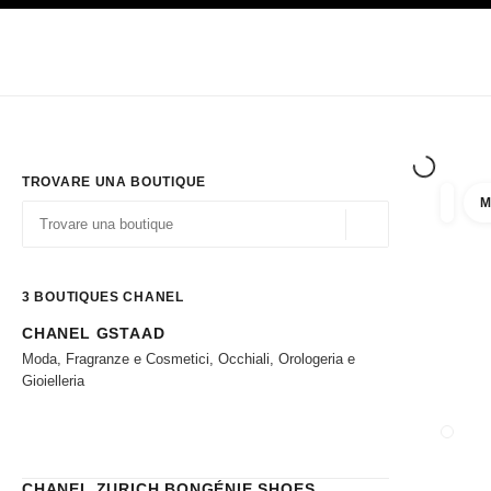
PRINCIPALE
ATTIVA CONTRASTO ELEVATO
Solo in boutique
Acquistare online
Impresa
HAUTE COUTURE
MODA
ALTA GI
TROVARE UNA BOUTIQUE
M
Filtrare
Filtri
Geolocalizzazione - 
I suggerimenti sono mostrati sotto la barra di ricerca
0 Suggerimenti disponibili
3
BOUTIQUES CHANEL
CHANEL GSTAAD
Andare ai filtri
Moda, Fragranze e Cosmetici, Occhiali, Orologeria e
Gioielleria
CHANEL ZURICH BONGÉNIE SHOES