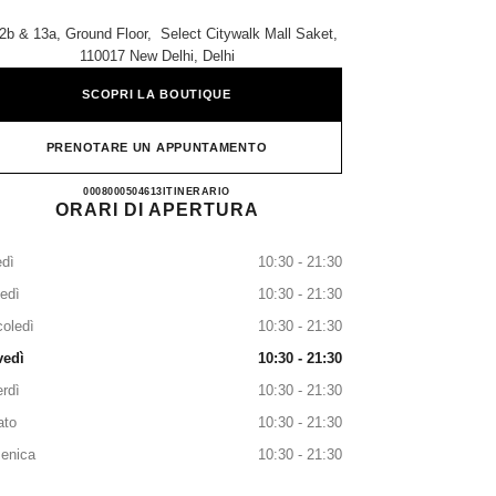
2b & 13a, Ground Floor, ​ Select Citywalk Mall Saket,
110017 New Delhi, Delhi
SCOPRI LA BOUTIQUE
PRENOTARE UN APPUNTAMENTO
CHANEL CITYWALK
0008000504613
TELEFONARE
ITINERARIO
ORARI DI APERTURA
dì
10:30 - 21:30
edì
10:30 - 21:30
oledì
10:30 - 21:30
vedì
10:30 - 21:30
rdì
10:30 - 21:30
ato
10:30 - 21:30
enica
10:30 - 21:30