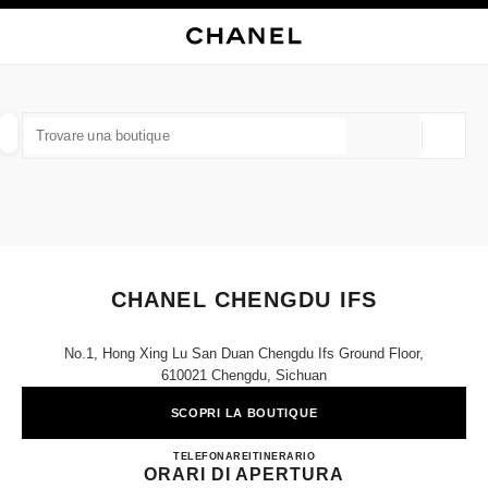
ATTIVA CONTRASTO ELEVATO
CHIUDI LA SCHEDA DELLA BOUTIQUE CHANEL CHENGDU IFS
navigazione principale
Cercare
Il 
Car
navigazione principale
TROVARE UNA BOUTIQUE
Geoloca
I suggerimenti sono mostrati sotto la barra di ricerca
0 Suggerimenti disponibili
MODA
OCCHIALI
OROLOGERIA E GIOIELLERIA
F
Filtrare risultati per:
Filtri
CHANEL CHENGDU IFS
No.1, Hong Xing Lu San Duan Chengdu Ifs Ground Floor,
610021 Chengdu, Sichuan
SCOPRI LA BOUTIQUE
CHANEL CHENGDU IFS
TELEFONARE
4009555888
ITINERARIO
ORARI DI APERTURA