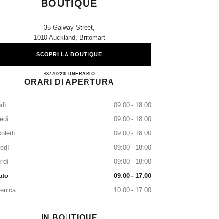
BOUTIQUE
35 Galway Street,
1010 Auckland, Britomart
SCOPRI LA BOUTIQUE
CHANEL BRITOMART BOUTIQUE
93770223
TELEFONARE
ITINERARIO
ORARI DI APERTURA
dì
09:00 - 18:00
edì
09:00 - 18:00
oledì
09:00 - 18:00
edì
09:00 - 18:00
rdì
09:00 - 18:00
ato
09:00 - 17:00
enica
10:00 - 17:00
IN BOUTIQUE