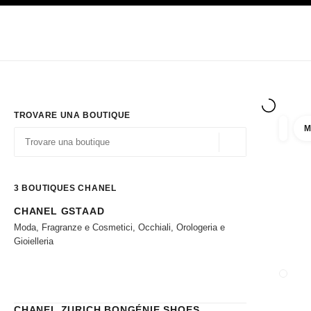
PRINCIPALE
ATTIVA CONTRASTO ELEVATO
Solo in boutique
Acquistare online
Impresa
HAUTE COUTURE
MODA
ALTA GI
TROVARE UNA BOUTIQUE
M
Filtrare
Filtri
Geolocalizzazione - 
I suggerimenti sono mostrati sotto la barra di ricerca
0 Suggerimenti disponibili
3
BOUTIQUES CHANEL
CHANEL GSTAAD
Andare ai filtri
Moda, Fragranze e Cosmetici, Occhiali, Orologeria e
Gioielleria
CHIUD
CHANEL ZURICH BONGÉNIE SHOES