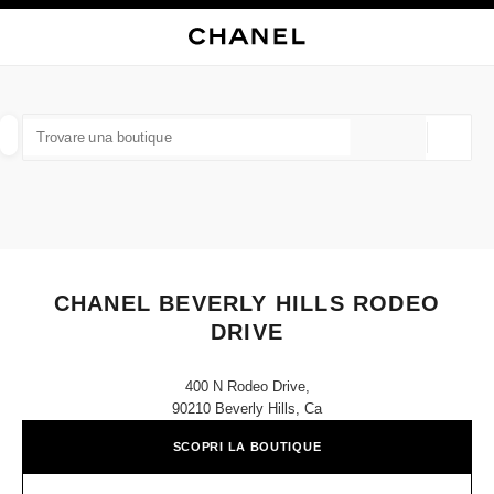
ATTIVA CONTRASTO ELEVATO
CHIUDI LA SCHEDA DELLA BOUTIQUE CHANEL BEVERLY HILLS RODEO D
navigazione principale
Cercare
Il 
Car
navigazione principale
TROVARE UNA BOUTIQUE
Geoloca
I suggerimenti sono mostrati sotto la barra di ricerca
0 Suggerimenti disponibili
MODA
OCCHIALI
OROLOGERIA E GIOIELLERIA
F
Filtrare risultati per:
Filtri
CHANEL BEVERLY HILLS RODEO
DRIVE
400 N Rodeo Drive,
90210 Beverly Hills, Ca
SCOPRI LA BOUTIQUE