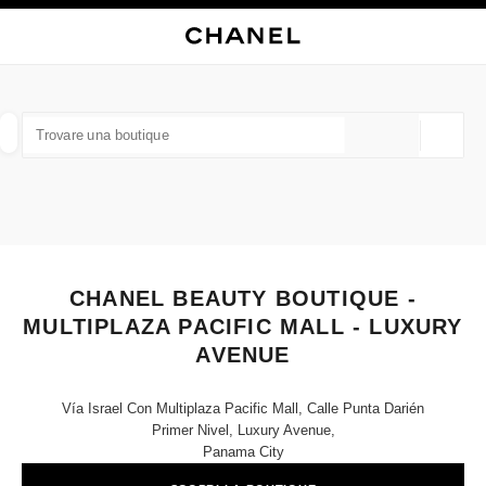
ATTIVA CONTRASTO ELEVATO
CHIUDI LA SCHEDA DELLA BOUTIQUE CHANEL BEAUTY BOUTIQUE - MULT
navigazione principale
Cercare
Il 
Car
navigazione principale
TROVARE UNA BOUTIQUE
Geoloca
I suggerimenti sono mostrati sotto la barra di ricerca
0 Suggerimenti disponibili
MODA
OCCHIALI
OROLOGERIA E GIOIELLERIA
F
Filtrare risultati per:
Filtri
CHANEL BEAUTY BOUTIQUE -
MULTIPLAZA PACIFIC MALL - LUXURY
AVENUE
Vía Israel Con Multiplaza Pacific Mall, Calle Punta Darién
Primer Nivel, Luxury Avenue,
Panama City