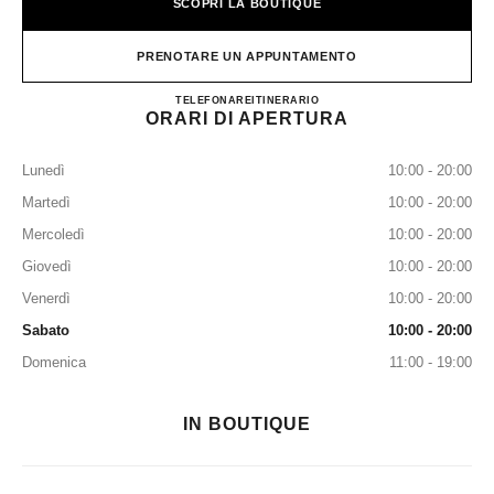
SCOPRI LA BOUTIQUE
PRENOTARE UN APPUNTAMENTO
CHANEL Beauty Boutique - Mu
TELEFONARE
+507 6252-0693
ITINERARIO
ORARI DI APERTURA
Lunedì
10:00 - 20:00
Martedì
10:00 - 20:00
Mercoledì
10:00 - 20:00
Giovedì
10:00 - 20:00
Venerdì
10:00 - 20:00
Sabato
10:00 - 20:00
Domenica
11:00 - 19:00
IN BOUTIQUE