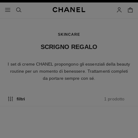
attiva contrasto elevato
carrell
menu - navigazione principale
- navigazione principale
cercare
account
SKINCARE
SCRIGNO REGALO
I set di creme CHANEL propongono gli essenziali della beauty
routine per un momento di benessere. Trattamenti completi
da portare sempre con sé.
1 prodotto
filtri
edizione
limitata