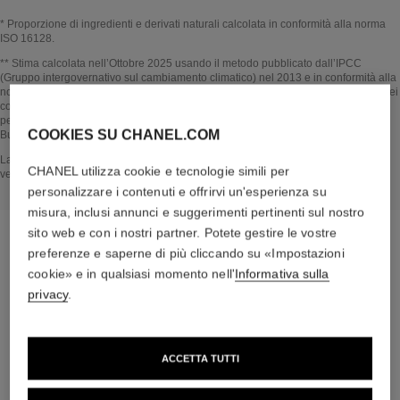
* Proporzione di ingredienti e derivati naturali calcolata in conformità alla norma
ISO 16128.
Tornare al video↩
** Stima calcolata nell’Ottobre 2025 usando il metodo pubblicato dall’IPCC
(Gruppo intergovernativo sul cambiamento climatico) nel 2013 e in conformità alla
norma ISO 14067. Ambito di analisi: fabbricazione degli ingredienti cosmetici e dei
componenti dell'imballaggio, produzione, distribuzione, utilizzo del prodotto (se
pertinente al prodotto) e fine vita dell'imballaggio. Metodologia verificata da
COOKIES SU CHANEL.COM
Bureau Veritas.
Tornare al video↩
La sezione NEL CUORE DEL PRODOTTO si basa su informazioni raccolte e
CHANEL utilizza cookie e tecnologie simili per
verificate a ottobre 2025.
personalizzare i contenuti e offrirvi un'esperienza su
misura, inclusi annunci e suggerimenti pertinenti sul nostro
sito web e con i nostri partner. Potete gestire le vostre
preferenze e saperne di più cliccando su «Impostazioni
cookie» e in qualsiasi momento nell'
Informativa sulla
la routine su misura
privacy
.
ACCETTA TUTTI