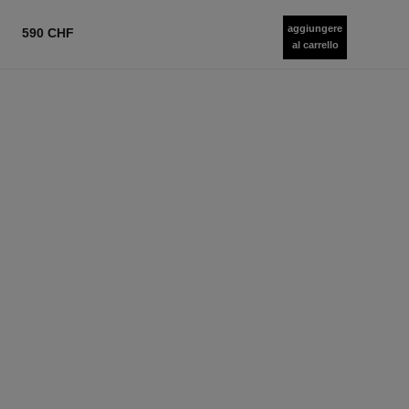
aggiungere
590 CHF
al carrello