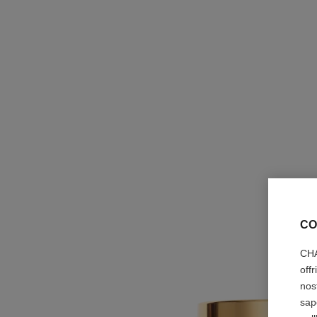
CO
CHA
off
nos
sap