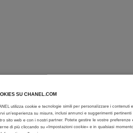
SUBLIMA
TEXTURE
OKIES SU CHANEL.COM
RICARIC
NEL utilizza cookie e tecnologie simili per personalizzare i contenuti 
rirvi un'esperienza su misura, inclusi annunci e suggerimenti pertinenti 
Trattamento D’ec
tro sito web e con i nostri partner. Potete gestire le vostre preferenze 
Più dettagli
erne di più cliccando su «Impostazioni cookie» e in qualsiasi moment
Ref. 147565