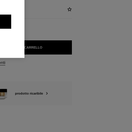
GIUNGERE AL CARRELLO
enti
prodotto ricaribile