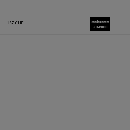
aggiungere
137 CHF
al carrello