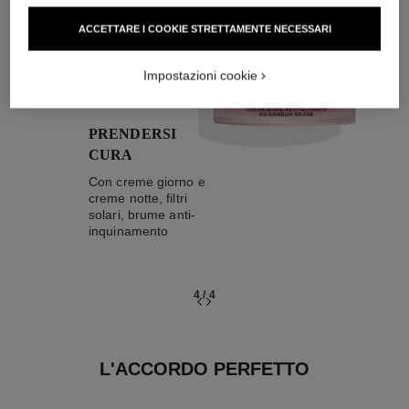
04
ACCETTARE I COOKIE STRETTAMENTE NECESSARI
Impostazioni cookie
PRENDERSI
CURA
Con creme giorno e
creme notte, filtri
solari, brume anti-
inquinamento
4
/
4
L'ACCORDO PERFETTO