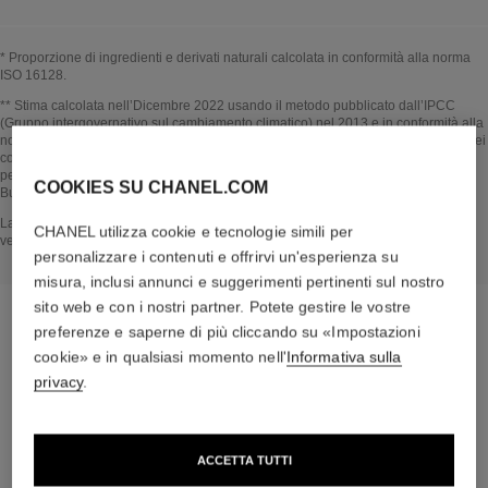
* Proporzione di ingredienti e derivati naturali calcolata in conformità alla norma
ISO 16128.
Tornare al video↩
** Stima calcolata nell’Dicembre 2022 usando il metodo pubblicato dall’IPCC
(Gruppo intergovernativo sul cambiamento climatico) nel 2013 e in conformità alla
norma ISO 14067. Ambito di analisi: fabbricazione degli ingredienti cosmetici e dei
componenti dell'imballaggio, produzione, distribuzione, utilizzo del prodotto (se
pertinente al prodotto) e fine vita dell'imballaggio. Metodologia verificata da
COOKIES SU CHANEL.COM
Bureau Veritas.
Tornare al video↩
La sezione NEL CUORE DEL PRODOTTO si basa su informazioni raccolte e
CHANEL utilizza cookie e tecnologie simili per
verificate a dicembre 2022.
personalizzare i contenuti e offrirvi un'esperienza su
misura, inclusi annunci e suggerimenti pertinenti sul nostro
sito web e con i nostri partner. Potete gestire le vostre
preferenze e saperne di più cliccando su «Impostazioni
cookie» e in qualsiasi momento nell'
Informativa sulla
la routine su misura
privacy
.
ACCETTA TUTTI