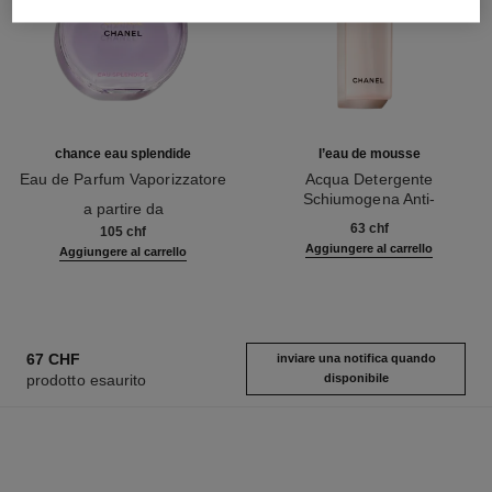
chance eau splendide
l’eau de mousse
Eau de Parfum Vaporizzatore
Acqua Detergente
Ref. 136220
Schiumogena Anti-
a partire da
Ref. 141670
inquinamento
63 chf
105 chf
Aggiungere al carrello
Aggiungere al carrello
67 CHF
inviare una notifica quando
prodotto esaurito
disponibile