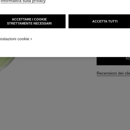
'
Informativa sulla privacy
.
Ref. 136150
204 CHF
ACCETTARE I COOKIE
ACCETTA TUTTI
STRETTAMENTE NECESSARI
4 MISURE DISPONIB
ostazioni cookie
100 ml
AG
Recensioni dei cli