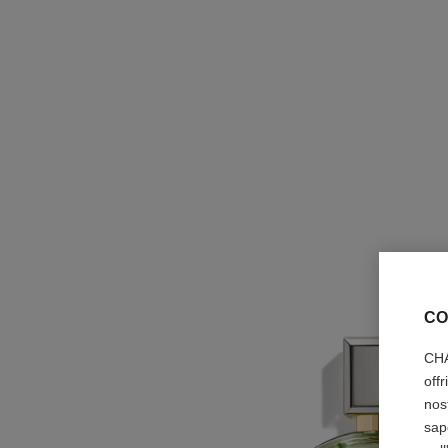
CO
CHA
off
nos
sap