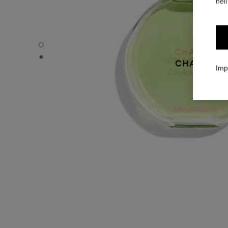
nell
CHANCE EAU FRAÎCHE - Immagine predefinita
CHANCE EAU FRAÎCHE - Vista alternativa 1
Imp