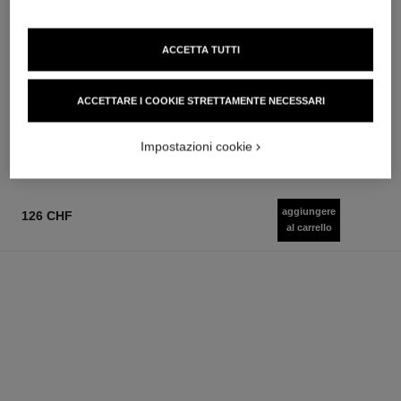
ACCETTA TUTTI
allure homme sport
allure homme sport
Twist and Spray Flacone
All-over Spray
Ricaricabile – Eau de Toilette
Ref. 123710
ACCETTARE I COOKIE STRETTAMENTE NECESSARI
103 chf
Ref. 123800
124 chf
Aggiungere al carrello
Aggiungere al carrello
Impostazioni cookie
aggiungere
126 CHF
al carrello