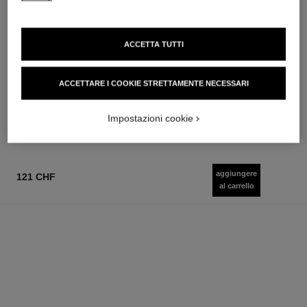
ACCETTA TUTTI
allure homme
allure homme
Lozione Dopobarba
All-over Spray
ACCETTARE I COOKIE STRETTAMENTE NECESSARI
Ref. 121270
Ref. 121820
91 chf
103 chf
Aggiungere al carrello
Aggiungere al carrello
Impostazioni cookie
aggiungere
121 CHF
al carrello