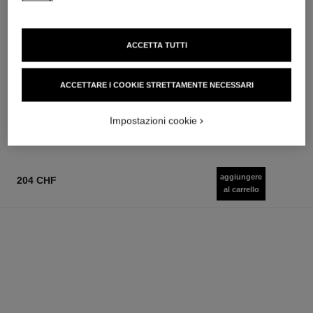
ACCETTA TUTTI
chance eau tendre
rouge allure
Eau de Parfum Vaporizzatore
Il Rossetto Intenso
ACCETTARE I COOKIE STRETTAMENTE NECESSARI
Ref. 126260
Ref. 160990
a partire da
12 tonalità disponibili
59 chf
105 chf
Impostazioni cookie
Aggiungere al carrello
Aggiungere al carrello
aggiungere
204 CHF
al carrello