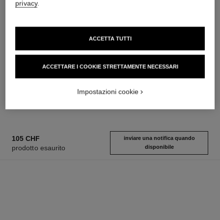
privacy
.
ACCETTA TUTTI
sublimage la crème texture
n°5
suprême
Eau de Parfum Vaporizzatore
ACCETTARE I COOKIE STRETTAMENTE NECESSARI
Crema D’eccezione: Rigenera
Ref. 125530
a partire da
e Leviga
107 chf
Ref. 147560
Impostazioni cookie
495 chf
Aggiungere al carrello
Aggiungere al carrello
105 CHF
inviare una notifica quando
prodotto esaurito
disponibile