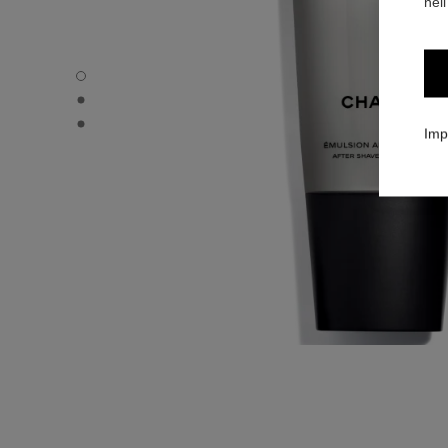
nell
ALLURE HOMME SPORT - Immagine predefinita
ALLURE HOMME SPORT - Vista alternativa 1
ALLURE HOMME SPORT - Immagine basic texture
Imp