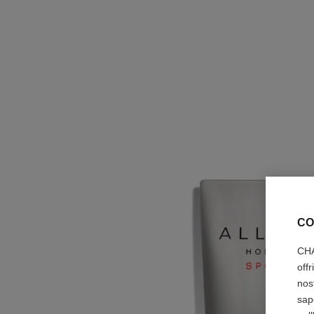
CO
CHA
off
nos
sap