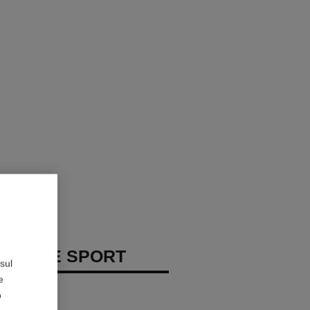
e
 HOMME SPORT
sul
e
arba
o