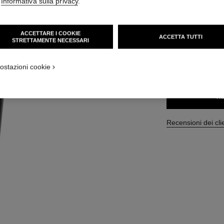
'
Informativa sulla privacy
.
Ref. 123250
78 CHF
ACCETTARE I COOKIE
ACCETTA TUTTI
STRETTAMENTE NECESSARI
DIMENSIONI
ostazioni cookie
100 ml
AG
Recensioni dei cli