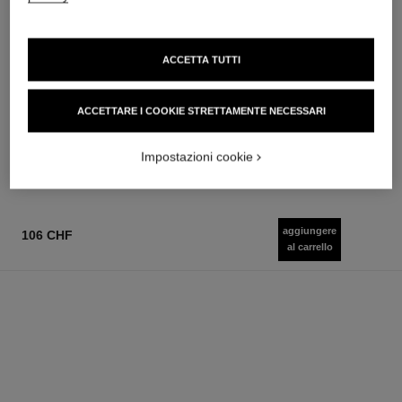
ACCETTA TUTTI
coco mademoiselle
coco mademoiselle
Eau de Parfum Intense
L'Eau Privée – Fragranza per
Vaporizzatore
la Notte
ACCETTARE I COOKIE STRETTAMENTE NECESSARI
Ref. 116660
Ref. 116260
a partire da
a partire da
112 chf
122 chf
Impostazioni cookie
Aggiungere al carrello
Aggiungere al carrello
aggiungere
106 CHF
al carrello