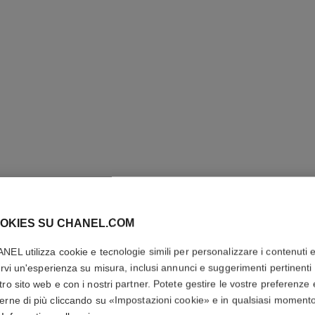
COCO M
OKIES SU CHANEL.COM
Eau de Toilette Va
NEL utilizza cookie e tecnologie simili per personalizzare i contenuti 
Più dettagli
rirvi un'esperienza su misura, inclusi annunci e suggerimenti pertinenti 
tro sito web e con i nostri partner. Potete gestire le vostre preferenze 
Ref. 116310
erne di più cliccando su «Impostazioni cookie» e in qualsiasi moment