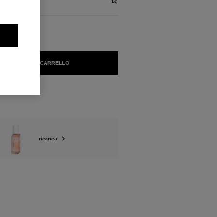
GIUNGERE AL CARRELLO
enti
ricarica