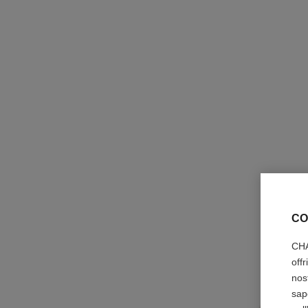
CO
CHA
off
nos
sap