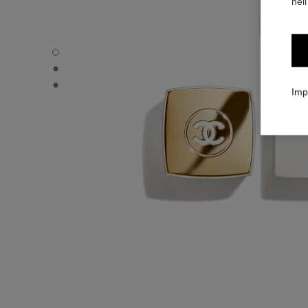
nell
COCO MADEMOISELLE - Immagine predefinita
COCO MADEMOISELLE - Vista alternativa 1
COCO MADEMOISELLE - Altra immagine
Imp