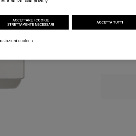
141 CHF
'
Informativa sulla privacy
.
DIMENSIONI
ACCETTARE I COOKIE
ACCETTA TUTTI
50 ml
STRETTAMENTE NECESSARI
AG
ostazioni cookie
Recensioni dei cli