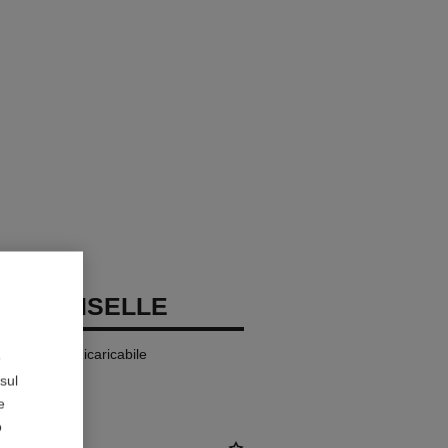
ADEMOISELLE
porizzatore Ricaricabile
e
sul
e
o