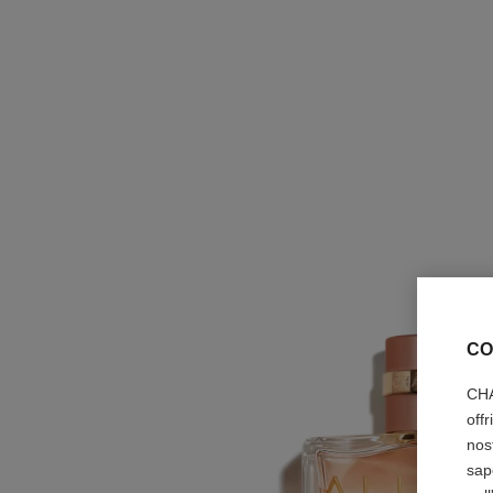
CO
CHA
off
nos
sap