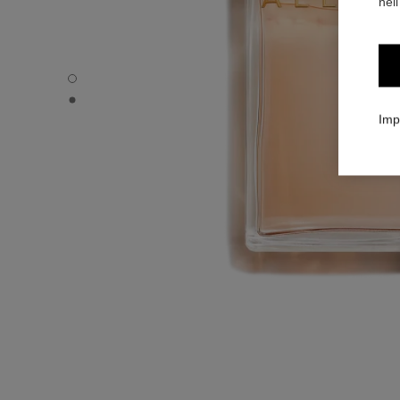
nell
ALLURE - Immagine predefinita
ALLURE - Vista alternativa 1
Imp