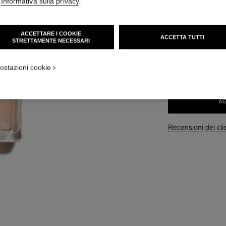
'
Informativa sulla privacy
.
Ref. 112530
204 CHF
ACCETTARE I COOKIE
ACCETTA TUTTI
STRETTAMENTE NECESSARI
3 MISURE DISPONIB
ostazioni cookie
100 ml
AG
Recensioni dei cli