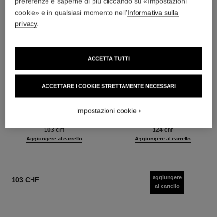
preferenze e saperne di più cliccando su «Impostazioni
cookie» e in qualsiasi momento nell'
Informativa sulla
privacy
.
ACCETTA TUTTI
ACCETTARE I COOKIE STRETTAMENTE NECESSARI
bleu de chanel
bleu de chanel
Trattamento Profumato per
Twist and Spray Flacone
Impostazioni cookie
Capelli
Ricaricabile – Eau de Toilette
Ref. 107980
Ref. 107800
103 chf
124 chf
Aggiungere al carrello
Aggiungere al carrello
aggiungere
103 CHF
al carrello