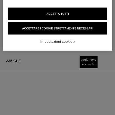
ACCETTA TUTTI
la crème main
bleu de chanel
Idrata – Nutre – Illumina
Trattamento Idratante 3 in 1
ACCETTARE I COOKIE STRETTAMENTE NECESSARI
Ref. 133850
Ref. 107580
72 chf
91 chf
Aggiungere al carrello
Aggiungere al carrello
Impostazioni cookie
aggiungere
235 CHF
al carrello