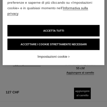
preferenze e saperne di più cliccando su «Impostazioni
cookie» e in qualsiasi momento nell'
Informativa sulla
privacy
.
ACCETTA TUTTI
ACCETTARE I COOKIE STRETTAMENTE NECESSARI
n°5
noir allure
Il Gel Doccia
Mascara All-in-one: Volume,
Impostazioni cookie
Ref. 105765
Lunghezza, Curvatura e
71 chf
Ref. 190010
Definizione
3 tonalità disponibili
Aggiungere al carrello
55 chf
Aggiungere al carrello
aggiungere
127 CHF
al carrello