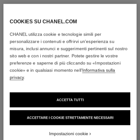
gabrielle chanel
gabrielle chanel
Deodorante Vaporizzatore
Profumo per Capelli
Ref. 120930
Ref. 120870
66 chf
82 chf
COOKIES SU CHANEL.COM
Aggiungere al carrello
Aggiungere al carrello
CHANEL utilizza cookie e tecnologie simili per
personalizzare i contenuti e offrirvi un'esperienza su
misura, inclusi annunci e suggerimenti pertinenti sul nostro
sito web e con i nostri partner. Potete gestire le vostre
preferenze e saperne di più cliccando su «Impostazioni
cookie» e in qualsiasi momento nell'
Informativa sulla
privacy
.
ACCETTA TUTTI
gabrielle chanel
gabrielle chanel
ACCETTARE I COOKIE STRETTAMENTE NECESSARI
Fragrance Primer
Crema per Il Corpo
Ref. 120840
Ref. 120830
139 chf
120 chf
Impostazioni cookie