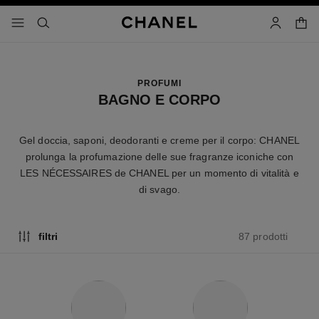
attiva contrasto elevato
carrell
menu - navigazione principale
- navigazione principale
cercare
account
PROFUMI
BAGNO E CORPO
Gel doccia, saponi, deodoranti e creme per il corpo: CHANEL
prolunga la profumazione delle sue fragranze iconiche con
LES NÉCESSAIRES de CHANEL per un momento di vitalità e
di svago.
87 prodotti
filtri