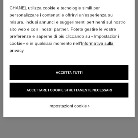
58 chf
52 chf
CHANEL utilizza cookie e tecnologie simili per
Aggiungere al carrello
Aggiungere al carrello
personalizzare i contenuti e offrirvi un'esperienza su
misura, inclusi annunci e suggerimenti pertinenti sul nostro
sito web e con i nostri partner. Potete gestire le vostre
preferenze e saperne di più cliccando su «Impostazioni
cookie» e in qualsiasi momento nell'
Informativa sulla
privacy
.
ACCETTA TUTTI
ACCETTARE I COOKIE STRETTAMENTE NECESSARI
bleu de chanel
bleu de chanel
Deodorante Stick
Trattamento Idratante 3 in 1
Impostazioni cookie
Ref. 107710
Ref. 107580
52 chf
91 chf
Aggiungere al carrello
Aggiungere al carrello