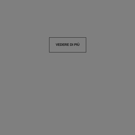
Aggiungere al carrello
Aggiungere al carrello
VEDERE DI PIÙ