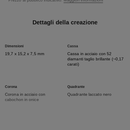
↩
*Prezzo al pubblico indicativo.
Maggiori informazioni
Dettagli della creazione
Dimensioni
Cassa
19,7 x 15,2 x 7,5 mm
Cassa in acciaio con 52
diamanti taglio brillante (~0,17
carati)
Corona
Quadrante
Corona in acciaio con
Quadrante laccato nero
cabochon in onice
Cinturino
Movimento
Bracciale a catena e chiusura
Movimento al quarzo ad alta