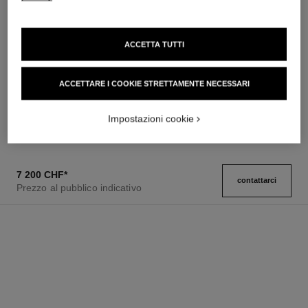
ACCETTA TUTTI
orologio première catena
orologio première catena
gourmette
gourmette
Modello piccolo, acciaio,
Modello grande, acciaio e
ACCETTARE I COOKIE STRETTAMENTE NECESSARI
quadrante nero
diamanti, quadrante nero
Ref. H7019
Ref. H7020
4 300 chf
*
8 550 chf
*
Impostazioni cookie
Vedere dettagli
Vedere dettagli
7 200 CHF
*
contattarci
Prezzo al pubblico indicativo