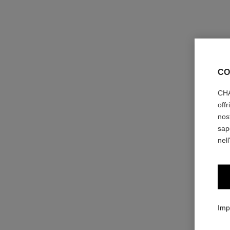
CO
CHA
off
nos
sap
nell
Imp