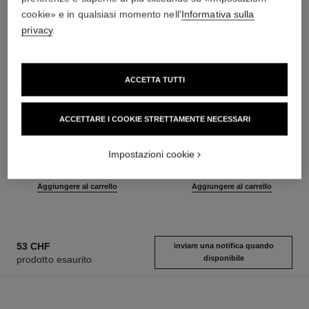
cookie» e in qualsiasi momento nell'
Informativa sulla
privacy
.
ACCETTA TUTTI
ACCETTARE I COOKIE STRETTAMENTE NECESSARI
le gel sourcils
le rouge duo ultra tenue
Gel Fissante a Lunga Tenuta
Duo Labbra a Lunga Tenuta
Impostazioni cookie
Ref. 182350
Ref. 175174
3 tonalità disponibili
17 tonalità disponibili
51 chf
59 chf
Aggiungere al carrello
Aggiungere al carrello
53 CHF
inviare una notifica quando
prodotto esaurito
disponibile