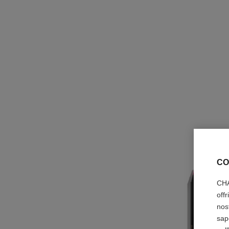
CO
CHA
off
nos
sap