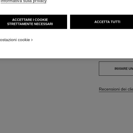
'
Informativa sulla privacy
.
39 CHF
ACCETTARE I COOKIE
ACCETTA TUTTI
9 TONALITÀ DISPON
STRETTAMENTE NECESSARI
168 - ROSE 
ostazioni cookie
Prodotto
esaurito.
INVIARE U
Recensioni dei cli