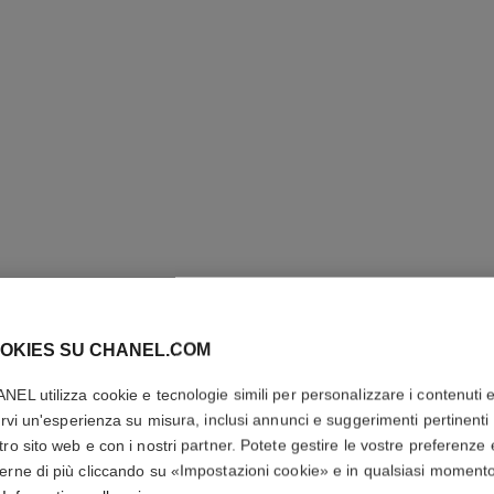
LE CRAY
OKIES SU CHANEL.COM
NEL utilizza cookie e tecnologie simili per personalizzare i contenuti 
Matita Contorno 
rirvi un'esperienza su misura, inclusi annunci e suggerimenti pertinenti 
Più dettagli
tro sito web e con i nostri partner. Potete gestire le vostre preferenze 
Ref. 188168
erne di più cliccando su «Impostazioni cookie» e in qualsiasi moment