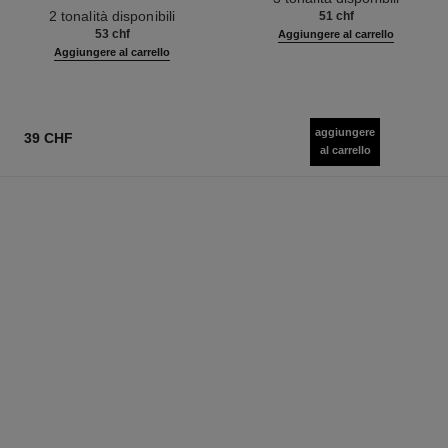
Ref. 187542
2 tonalità disponibili
51 chf
53 chf
Aggiungere al carrello
Aggiungere al carrello
aggiungere
39 CHF
al carrello