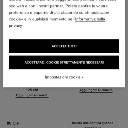
sito web e con i nostri partner. Potete gestire le vostre
preferenze e saperne di più cliccando su «Impostazioni
cookie» e in qualsiasi momento nell'
Informativa sulla
privacy
.
ACCETTA TUTTI
ACCETTARE I COOKIE STRETTAMENTE NECESSARI
hydra beauty micro sérum
coco mademoiselle
Siero Idratante Riequilibrante
Eau de Parfum Vaporizzatore
Rimpolpante
Ref. 116520
Impostazioni cookie
a partire da
Ref. 133325
a partire da
105 chf
125 chf
Aggiungere al carrello
Aggiungere al carrello
80 CHF
inviare una notifica quando
disponibile