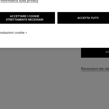
'
Informativa sulla privacy
.
50 CHF
ACCETTARE I COOKIE
ACCETTA TUTTI
STRETTAMENTE NECESSARI
13 TONALITÀ DISPO
ostazioni cookie
222 - JADE F
AG
Recensioni dei cli