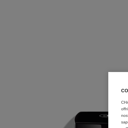
CO
CHA
off
nos
sap