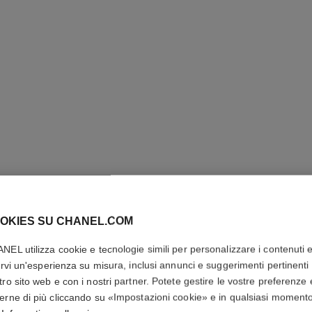
OKIES SU CHANEL.COM
OMBRE E
NEL utilizza cookie e tecnologie simili per personalizzare i contenuti 
Ombretto Multius
rirvi un'esperienza su misura, inclusi annunci e suggerimenti pertinenti 
Più dettagli
tro sito web e con i nostri partner. Potete gestire le vostre preferenze 
erne di più cliccando su «Impostazioni cookie» e in qualsiasi moment
Ref. 181222