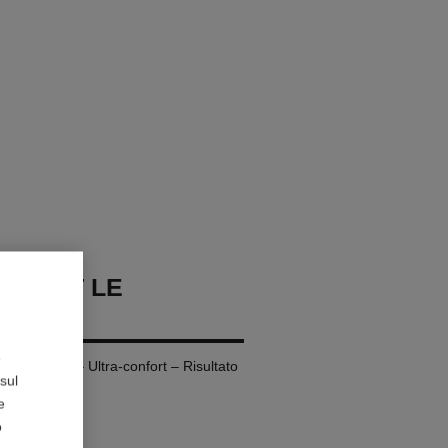
 TEINT LE
TEUR
e
tura Totale – Ultra-confort – Risultato
sul
e
o