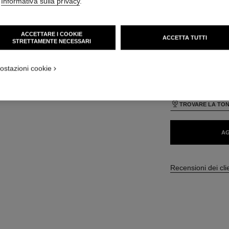
'
Informativa sulla privacy
.
55 CHF
a
ACCETTARE I COOKIE
ACCETTA TUTTI
STRETTAMENTE NECESSARI
ure
28 TONALITÀ DISPO
APPLICATION_VISUAL_1
ostazioni cookie
APPLICATION_VISUAL_2
BR22
TROVARE LA TON
AG
Recensioni dei cli