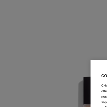
CO
CHA
off
nos
sap