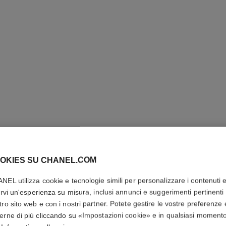
ULTRA LE
CORREC
OKIES SU CHANEL.COM
NEL utilizza cookie e tecnologie simili per personalizzare i contenuti 
Correttore a Coper
rirvi un'esperienza su misura, inclusi annunci e suggerimenti pertinenti 
Impeccabile
tro sito web e con i nostri partner. Potete gestire le vostre preferenze 
Più dettagli
erne di più cliccando su «Impostazioni cookie» e in qualsiasi moment
Ref. 178026