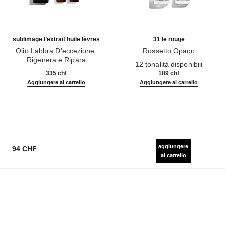
sublimage l’extrait huile lèvres
31 le rouge
Olio Labbra D’eccezione:
Rossetto Opaco
Rigenera e Ripara
Ref. 171838
12 tonalità disponibili
Ref. 133650
335 chf
189 chf
Aggiungere al carrello
Aggiungere al carrello
aggiungere
94 CHF
al carrello