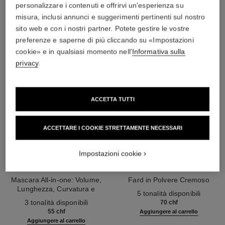
L'ACCORDO PERFETTO
personalizzare i contenuti e offrirvi un'esperienza su
misura, inclusi annunci e suggerimenti pertinenti sul nostro
sito web e con i nostri partner. Potete gestire le vostre
preferenze e saperne di più cliccando su «Impostazioni
cookie» e in qualsiasi momento nell'
Informativa sulla
privacy
.
ACCETTA TUTTI
ACCETTARE I COOKIE STRETTAMENTE NECESSARI
Impostazioni cookie
noir allure
joues contraste intense
Mascara All-in-one: Volume,
Fard in Polvere Cremoso
Lunghezza, Curvatura e
Ref. 168242
5 tonalità disponibili
Ref. 190010
Definizione
3 tonalità disponibili
70 chf
55 chf
Aggiungere al carrello
Aggiungere al carrello